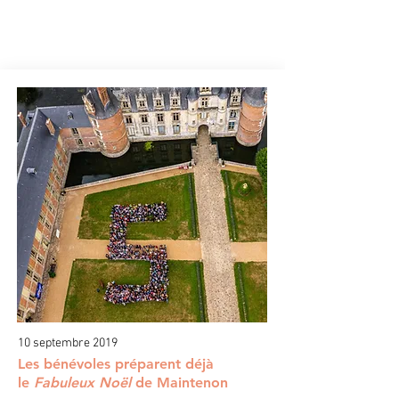
POLARIS
SPECTACLES IMMERSIFS
10 septembre 2019
Les bénévoles préparent déjà
le
Fabuleux Noël
de Maintenon