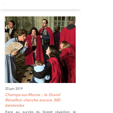
.
20 juin 2019
Champs-sur-Marne : le Grand
Réveillon cherche encore 300
bénévoles
Face au
succès du Grand réveillon
, le