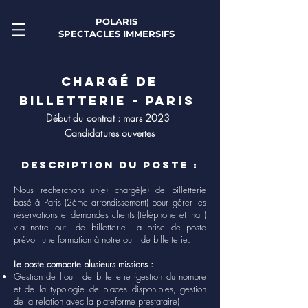
POLARIS
SPECTACLES IMMERSIFS
Chargé de
billetterie - Paris
Début du contrat : mars 2023
Candidatures ouvertes
Description du poste :
Nous recherchons un(e) chargé(e) de billetterie
basé à Paris (2ème arrondissement) pour gérer les
réservations et demandes clients (téléphone et mail)
via notre outil de billetterie. La prise de poste
prévoit une formation à notre outil de billetterie.
Le poste comporte plusieurs missions :
Gestion de l'outil de billetterie (gestion du nombre
et de la typologie de places disponibles, gestion
de la relation avec la plateforme prestataire)