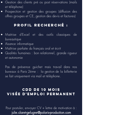
Gestion des clients pré ou post réservations (mails
et téléphone)
Prospection et gestion des groupes (diffusion des
offres groupes et CE, gestion des devis et factures)
Profil recherché :
Maitrise d’Excel et des outils classiques de
bureautique
Aisance informatique
Maîtrise parfaite du français oral et écrit
Qualités humaines : bon relationnel, grande rigueur
et autonomie
Pas de présence guichet mais travail dans nos
bureaux à Paris 2ème :
la gestion de la billetterie
se fait uniquement via mail et téléphone.
CDD DE 10 MOIS
VISÉE D'EMPLOI PERMANENT
Pour postuler, envoyer CV + lettre de motivation à :
julie.claret-gelugne@polaris-production.com