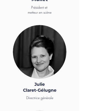
Président et
metteur en scène
Julie
Claret-Gélugne
Directrice générale